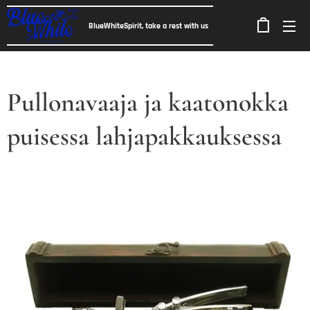
BlueWhiteSpirit, take a rest with us
Pullonavaaja ja kaatonokka
puisessa lahjapakkauksessa