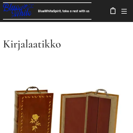
BlueWhiteSpirit, take a rest with us
Kirjalaatikko