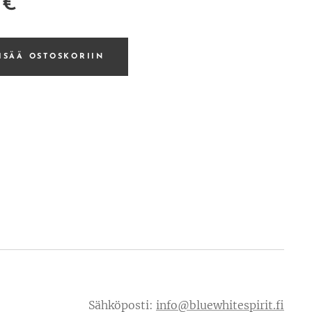
€
ISÄÄ OSTOSKORIIN
Sähköposti:
info@bluewhitespirit.fi