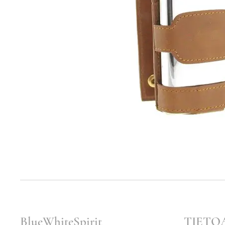
BlueWhiteSpirit
TIETO