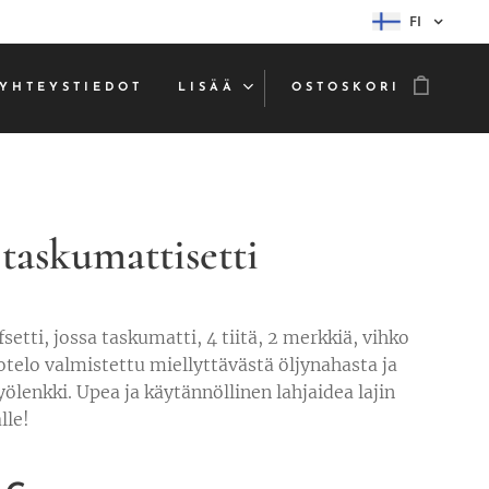
FI
YHTEYSTIEDOT
LISÄÄ
OSTOSKORI
 taskumattisetti
setti, jossa taskumatti, 4 tiitä, 2 merkkiä, vihko
otelo valmistettu miellyttävästä öljynahasta ja
yölenkki. Upea ja käytännöllinen lahjaidea lajin
lle!