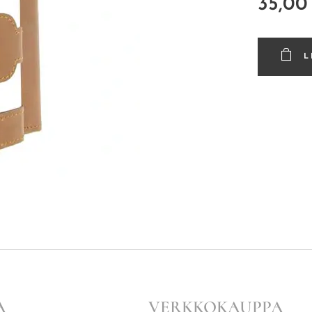
35,00
L
A
VERKKOKAUPPA