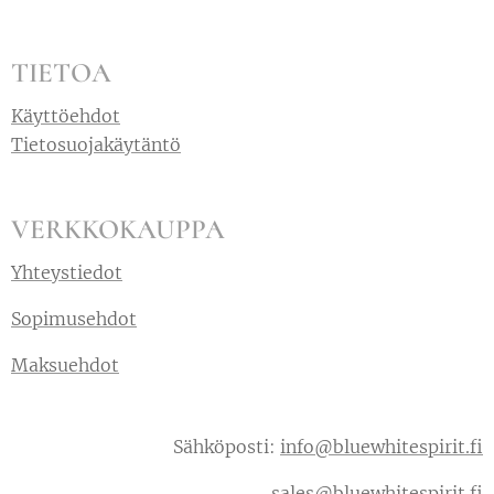
TIETOA
Käyttöehdot
Tietosuojakäytäntö
VERKKOKAUPPA
Yhteystiedot
Sopimusehdot
Maksuehdot
Sähköposti:
info@bluewhitespirit.fi
sales@bluewhitespirit.fi