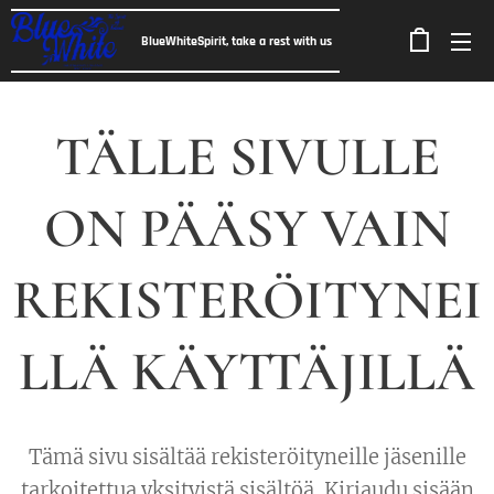
BlueWhiteSpirit, take a rest with us
TÄLLE SIVULLE
ON PÄÄSY VAIN
REKISTERÖITYNEI
LLÄ KÄYTTÄJILLÄ
Tämä sivu sisältää rekisteröityneille jäsenille
tarkoitettua yksityistä sisältöä. Kirjaudu sisään